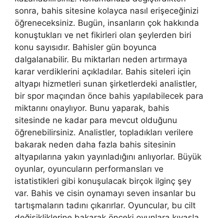
sonra, bahis sitesine kolayca nasıl erişeceğinizi
öğreneceksiniz. Bugün, insanların çok hakkında
konuştukları ve net fikirleri olan şeylerden biri
konu sayısıdır. Bahisler gün boyunca
dalgalanabilir. Bu miktarları neden artırmaya
karar verdiklerini açıkladılar. Bahis siteleri için
altyapı hizmetleri sunan şirketlerdeki analistler,
bir spor maçından önce bahis yapılabilecek para
miktarını onaylıyor. Bunu yaparak, bahis
sitesinde ne kadar para mevcut olduğunu
öğrenebilirsiniz. Analistler, topladıkları verilere
bakarak neden daha fazla bahis sitesinin
altyapılarına yakın yayınladığını anlıyorlar. Büyük
oyunlar, oyuncuların performansları ve
istatistikleri gibi konuşulacak birçok ilginç şey
var. Bahis ve cisin oynamayı seven insanlar bu
tartışmaların tadını çıkarırlar. Oyuncular, bu cilt
değişikliklerine bakarak önceki oyunlara kıyasla