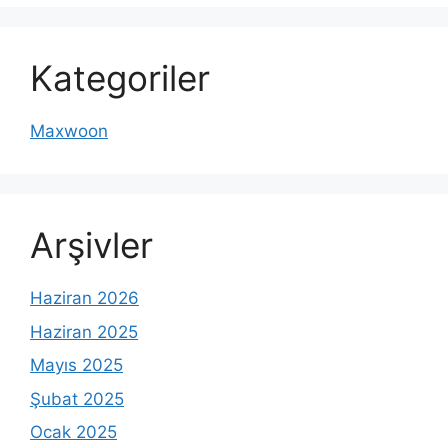
Kategoriler
Maxwoon
Arşivler
Haziran 2026
Haziran 2025
Mayıs 2025
Şubat 2025
Ocak 2025