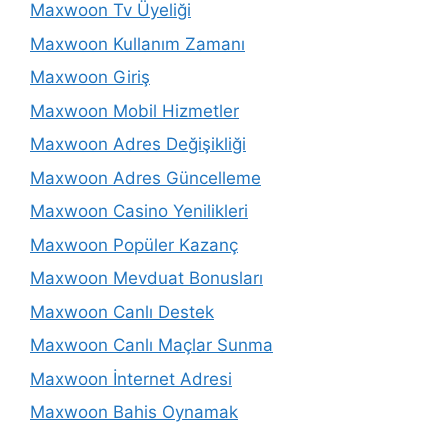
Maxwoon Tv Üyeliği
Maxwoon Kullanım Zamanı
Maxwoon Giriş
Maxwoon Mobil Hizmetler
Maxwoon Adres Değişikliği
Maxwoon Adres Güncelleme
Maxwoon Casino Yenilikleri
Maxwoon Popüler Kazanç
Maxwoon Mevduat Bonusları
Maxwoon Canlı Destek
Maxwoon Canlı Maçlar Sunma
Maxwoon İnternet Adresi
Maxwoon Bahis Oynamak