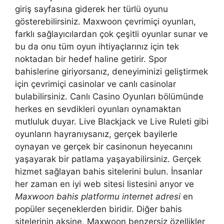
giriş sayfasına giderek her türlü oyunu
gösterebilirsiniz. Maxwoon çevrimiçi oyunları,
farklı sağlayıcılardan çok çeşitli oyunlar sunar ve
bu da onu tüm oyun ihtiyaçlarınız için tek
noktadan bir hedef haline getirir. Spor
bahislerine giriyorsanız, deneyiminizi geliştirmek
için çevrimiçi casinolar ve canlı casinolar
bulabilirsiniz. Canlı Casino Oyunları bölümünde
herkes en sevdikleri oyunları oynamaktan
mutluluk duyar. Live Blackjack ve Live Ruleti gibi
oyunların hayranıysanız, gerçek bayilerle
oynayan ve gerçek bir casinonun heyecanını
yaşayarak bir patlama yaşayabilirsiniz. Gerçek
hizmet sağlayan bahis sitelerini bulun. İnsanlar
her zaman en iyi web sitesi listesini arıyor ve
Maxwoon bahis platformu internet adresi
en
popüler seçeneklerden biridir. Diğer bahis
sitelerinin aksine, Maxwoon benzersiz özellikler