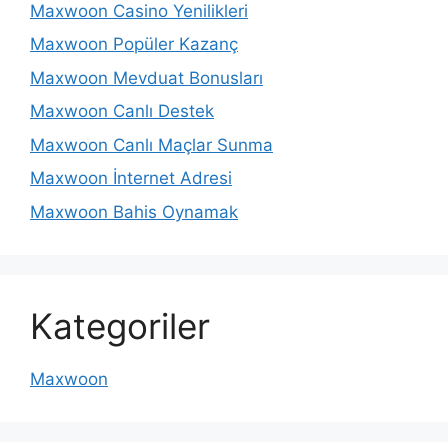
Maxwoon Casino Yenilikleri
Maxwoon Popüler Kazanç
Maxwoon Mevduat Bonusları
Maxwoon Canlı Destek
Maxwoon Canlı Maçlar Sunma
Maxwoon İnternet Adresi
Maxwoon Bahis Oynamak
Kategoriler
Maxwoon