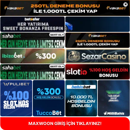
×
MAXWOON GİRİŞ İÇİN TIKLAYINIZ!