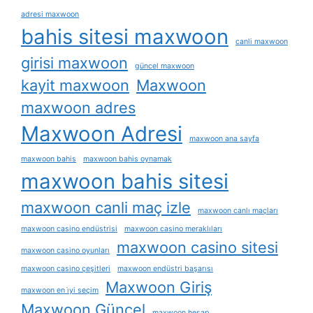
adresi maxwoon
bahis sitesi maxwoon
canli maxwoon
girisi maxwoon
güncel maxwoon
kayit maxwoon
Maxwoon
maxwoon adres
Maxwoon Adresi
maxwoon ana sayfa
maxwoon bahis
maxwoon bahis oynamak
maxwoon bahis sitesi
maxwoon canli maç izle
maxwoon canlı maçları
maxwoon casino endüstrisi
maxwoon casino meraklıları
maxwoon casino sitesi
maxwoon casino oyunları
maxwoon casino çeşitleri
maxwoon endüstri başarısı
Maxwoon Giriş
maxwoon en i̇yi seçim
Maxwoon Güncel
maxwoon hesap