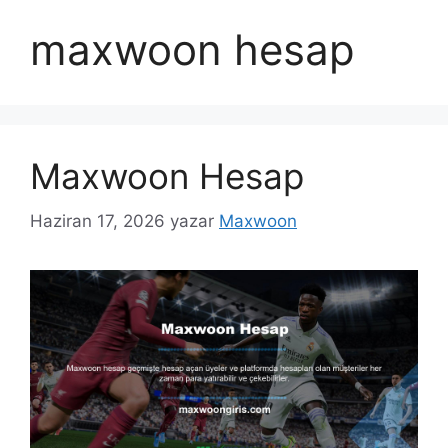
maxwoon hesap
Maxwoon Hesap
Haziran 17, 2026
yazar
Maxwoon