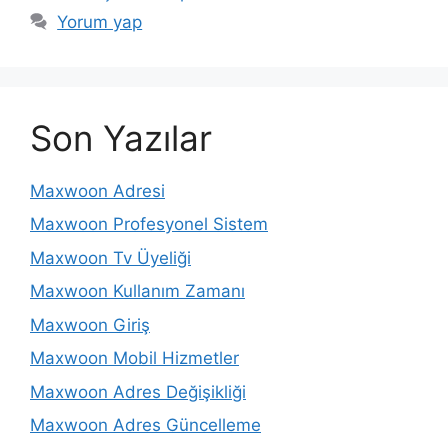
Yorum yap
Son Yazılar
Maxwoon Adresi
Maxwoon Profesyonel Sistem
Maxwoon Tv Üyeliği
Maxwoon Kullanım Zamanı
Maxwoon Giriş
Maxwoon Mobil Hizmetler
Maxwoon Adres Değişikliği
Maxwoon Adres Güncelleme