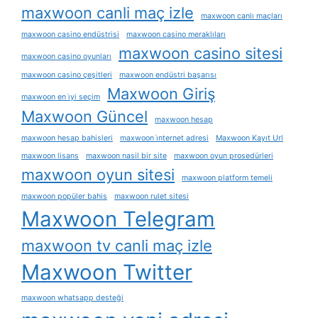
maxwoon canli maç izle
maxwoon canlı maçları
maxwoon casino endüstrisi
maxwoon casino meraklıları
maxwoon casino sitesi
maxwoon casino oyunları
maxwoon casino çeşitleri
maxwoon endüstri başarısı
Maxwoon Giriş
maxwoon en i̇yi seçim
Maxwoon Güncel
maxwoon hesap
maxwoon hesap bahisleri
maxwoon i̇nternet adresi
Maxwoon Kayıt Url
maxwoon lisans
maxwoon nasil bir site
maxwoon oyun prosedürleri
maxwoon oyun sitesi
maxwoon platform temeli
maxwoon popüler bahis
maxwoon rulet sitesi
Maxwoon Telegram
maxwoon tv canli maç izle
Maxwoon Twitter
maxwoon whatsapp desteği