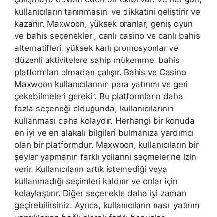
kullanıcıların tanınmasını ve dikkatini geliştirir ve
kazanır. Maxwoon, yüksek oranlar, geniş oyun
ve bahis seçenekleri, canlı casino ve canlı bahis
alternatifleri, yüksek karlı promosyonlar ve
düzenli aktivitelere sahip mükemmel bahis
platformları olmadan çalışır. Bahis ve Casino
Maxwoon kullanıcılarının para yatırımı ve geri
çekebilmeleri gerekir. Bu platformların daha
fazla seçeneği olduğunda, kullanıcılarının
kullanması daha kolaydır. Herhangi bir konuda
en iyi ve en alakalı bilgileri bulmanıza yardımcı
olan bir platformdur. Maxwoon, kullanıcıların bir
şeyler yapmanın farklı yollarını seçmelerine izin
verir. Kullanıcıların artık istemediği veya
kullanmadığı seçimleri kaldırır ve onlar için
kolaylaştırır. Diğer seçenekle daha iyi zaman
geçirebilirsiniz. Ayrıca, kullanıcıların nasıl yatırım