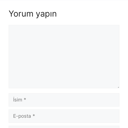
Yorum yapın
Yorum
İsim
E-
posta