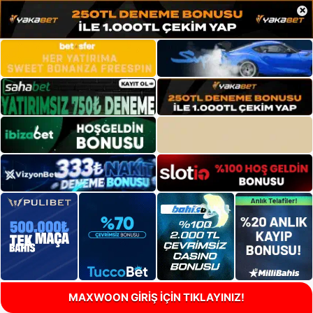
×
MAXWOON GİRİŞ İÇİN TIKLAYINIZ!