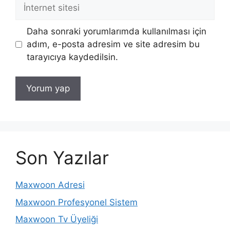
İnternet
sitesi
Daha sonraki yorumlarımda kullanılması için
adım, e-posta adresim ve site adresim bu
tarayıcıya kaydedilsin.
Son Yazılar
Maxwoon Adresi
Maxwoon Profesyonel Sistem
Maxwoon Tv Üyeliği