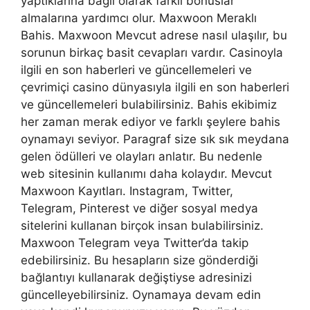
yaptıklarına bağlı olarak farklı bonuslar
almalarına yardımcı olur. Maxwoon Meraklı
Bahis. Maxwoon Mevcut adrese nasıl ulaşılır, bu
sorunun birkaç basit cevapları vardır. Casinoyla
ilgili en son haberleri ve güncellemeleri ve
çevrimiçi casino dünyasıyla ilgili en son haberleri
ve güncellemeleri bulabilirsiniz. Bahis ekibimiz
her zaman merak ediyor ve farklı şeylere bahis
oynamayı seviyor. Paragraf size sık sık meydana
gelen ödülleri ve olayları anlatır. Bu nedenle
web sitesinin kullanımı daha kolaydır. Mevcut
Maxwoon Kayıtları. Instagram, Twitter,
Telegram, Pinterest ve diğer sosyal medya
sitelerini kullanan birçok insan bulabilirsiniz.
Maxwoon Telegram veya Twitter’da takip
edebilirsiniz. Bu hesapların size gönderdiği
bağlantıyı kullanarak değiştiyse adresinizi
güncelleyebilirsiniz. Oynamaya devam edin