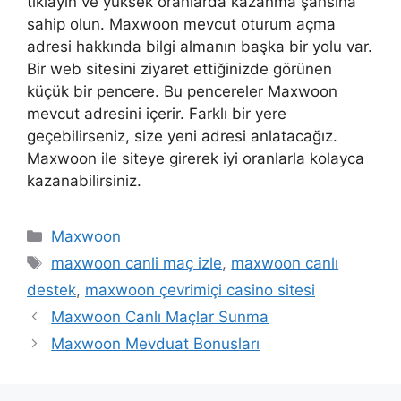
tıklayın ve yüksek oranlarda kazanma şansına
sahip olun. Maxwoon mevcut oturum açma
adresi hakkında bilgi almanın başka bir yolu var.
Bir web sitesini ziyaret ettiğinizde görünen
küçük bir pencere. Bu pencereler Maxwoon
mevcut adresini içerir. Farklı bir yere
geçebilirseniz, size yeni adresi anlatacağız.
Maxwoon ile siteye girerek iyi oranlarla kolayca
kazanabilirsiniz.
Kategoriler
Maxwoon
Etiketler
maxwoon canli maç izle
,
maxwoon canlı
destek
,
maxwoon çevrimiçi casino sitesi
Maxwoon Canlı Maçlar Sunma
Maxwoon Mevduat Bonusları