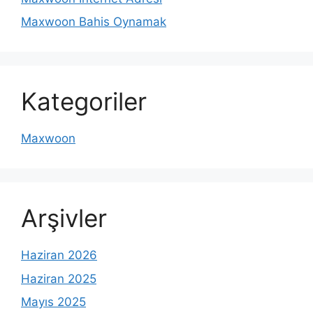
Maxwoon Bahis Oynamak
Kategoriler
Maxwoon
Arşivler
Haziran 2026
Haziran 2025
Mayıs 2025