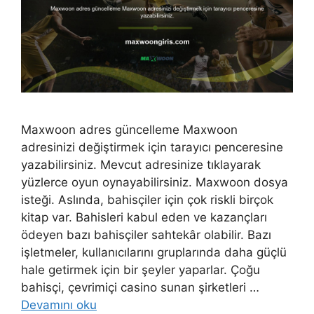
Maxwoon adres güncelleme Maxwoon
adresinizi değiştirmek için tarayıcı penceresine
yazabilirsiniz. Mevcut adresinize tıklayarak
yüzlerce oyun oynayabilirsiniz. Maxwoon dosya
isteği. Aslında, bahisçiler için çok riskli birçok
kitap var. Bahisleri kabul eden ve kazançları
ödeyen bazı bahisçiler sahtekâr olabilir. Bazı
işletmeler, kullanıcılarını gruplarında daha güçlü
hale getirmek için bir şeyler yaparlar. Çoğu
bahisçi, çevrimiçi casino sunan şirketleri …
Devamını oku