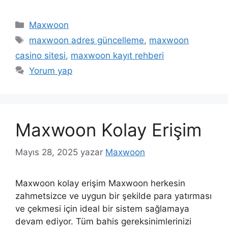
Kategoriler
Maxwoon
Etiketler
maxwoon adres güncelleme
,
maxwoon
casino sitesi
,
maxwoon kayıt rehberi
Yorum yap
Maxwoon Kolay Erişim
Mayıs 28, 2025
yazar
Maxwoon
Maxwoon kolay erişim Maxwoon herkesin
zahmetsizce ve uygun bir şekilde para yatırması
ve çekmesi için ideal bir sistem sağlamaya
devam ediyor. Tüm bahis gereksinimlerinizi