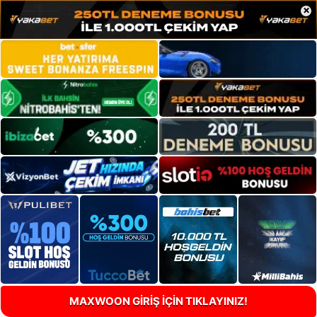
×
MAXWOON GİRİŞ İÇİN TIKLAYINIZ!