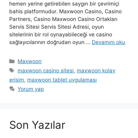
hemen yerine getirebilen saygın bir çevrimiçi
bahis platformudur. Maxwoon Casino, Casino
Partners, Casino Maxwoon Casino Ortakları
Servis Sitesi Servis Sitesi Adresi, oyun
sitelerinin bir rol oynayabileceği ve casino
sağlayıcılarının doğrudan oyun …
Devamını oku
Kategoriler
Maxwoon
Etiketler
maxwoon casino sitesi
,
maxwoon kolay
erişim
,
maxwoon tablet uygulaması
Yorum yap
Son Yazılar