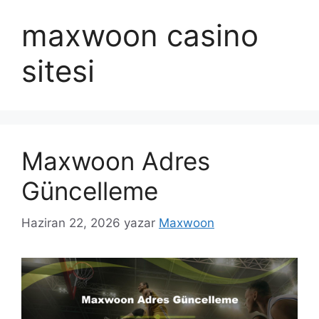
maxwoon casino
sitesi
Maxwoon Adres
Güncelleme
Haziran 22, 2026
yazar
Maxwoon