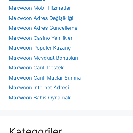
Maxwoon Mobil Hizmetler
Maxwoon Adres Değişikliği
Maxwoon Adres Güncelleme
Maxwoon Casino Yenilikleri
Maxwoon Popüler Kazanç
Maxwoon Mevduat Bonusları
Maxwoon Canlı Destek
Maxwoon Canlı Maçlar Sunma
Maxwoon İnternet Adresi
Maxwoon Bahis Oynamak
Kategoriler