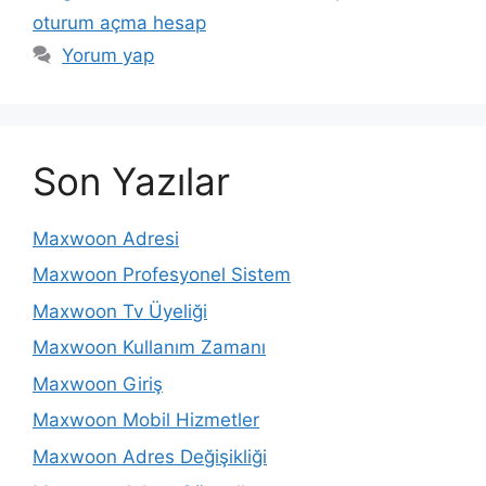
oturum açma hesap
Yorum yap
Son Yazılar
Maxwoon Adresi
Maxwoon Profesyonel Sistem
Maxwoon Tv Üyeliği
Maxwoon Kullanım Zamanı
Maxwoon Giriş
Maxwoon Mobil Hizmetler
Maxwoon Adres Değişikliği