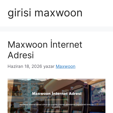
girisi maxwoon
Maxwoon İnternet
Adresi
Haziran 18, 2026
yazar
Maxwoon