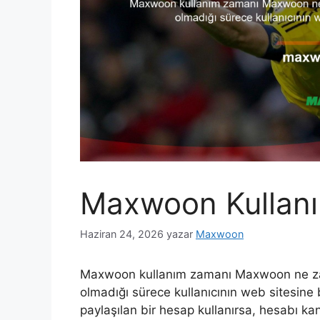
Maxwoon Kullan
Haziran 24, 2026
yazar
Maxwoon
Maxwoon kullanım zamanı Maxwoon ne zam
olmadığı sürece kullanıcının web sitesine 
paylaşılan bir hesap kullanırsa, hesabı kan