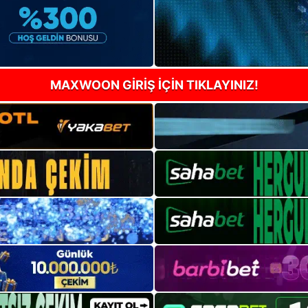
MAXWOON GİRİŞ İÇİN TIKLAYINIZ!