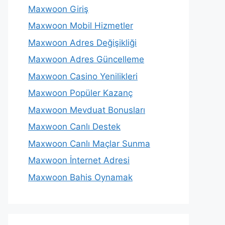
Maxwoon Giriş
Maxwoon Mobil Hizmetler
Maxwoon Adres Değişikliği
Maxwoon Adres Güncelleme
Maxwoon Casino Yenilikleri
Maxwoon Popüler Kazanç
Maxwoon Mevduat Bonusları
Maxwoon Canlı Destek
Maxwoon Canlı Maçlar Sunma
Maxwoon İnternet Adresi
Maxwoon Bahis Oynamak