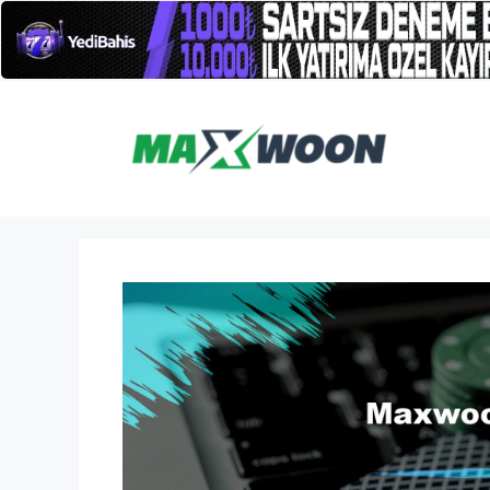
İçeriğe
atla