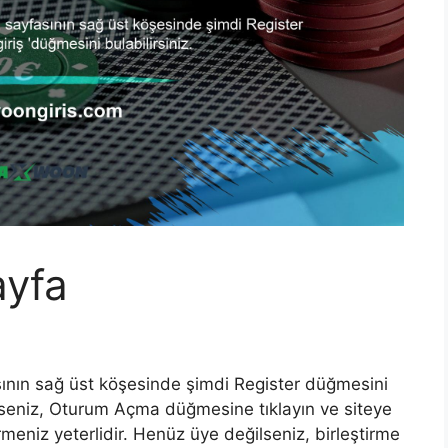
yfa
ın sağ üst köşesinde şimdi Register düğmesini
ye iseniz, Oturum Açma düğmesine tıklayın ve siteye
girmeniz yeterlidir. Henüz üye değilseniz, birleştirme