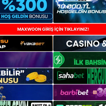
MAXWOON GİRİŞ İÇİN TIKLAYINIZ!