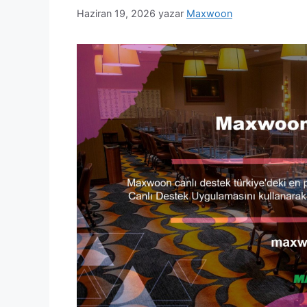
Haziran 19, 2026
yazar
Maxwoon