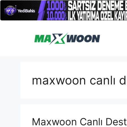
İçeriğe
atla
maxwoon canlı d
Maxwoon Canlı Des