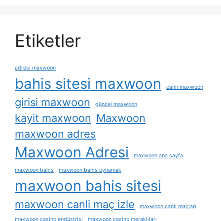
Etiketler
adresi maxwoon
bahis sitesi maxwoon
canli maxwoon
girisi maxwoon
güncel maxwoon
kayit maxwoon
Maxwoon
maxwoon adres
Maxwoon Adresi
maxwoon ana sayfa
maxwoon bahis
maxwoon bahis oynamak
maxwoon bahis sitesi
maxwoon canli maç izle
maxwoon canlı maçları
maxwoon casino endüstrisi
maxwoon casino meraklıları