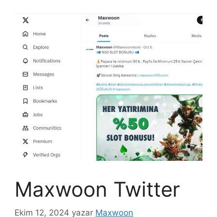
Maxwoon Twitter
Ekim 12, 2024
yazar
Maxwoon