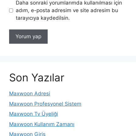
Daha sonraki yorumlarımda kullanılması için
adım, e-posta adresim ve site adresim bu
tarayıcıya kaydedilsin.
Son Yazılar
Maxwoon Adresi
Maxwoon Profesyonel Sistem
Maxwoon Tv Üyeliği
Maxwoon Kullanım Zamanı
Maxwoon Giriş