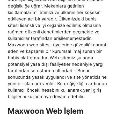
değişikliğe uğrar. Mekanlara getirilen
kısıtlamalar milletimizi ve ülkenin her köşesini
etkileyen acı bir yaradır. Ülkemizdeki bahis
sitesi lisanslı ve iyi organize edilmiş olmasına
rağmen düzenli denetimlerden geçmekte ve
kullanıcılar tarafından erişilememektedir.
Maxwoon web sitesi, üyelerine güvenliği garanti
eden ve kapsamlı bir kurumsal imaj sunan bir
bahis platformudur. Web sitemiz şu anda
potansiyel yasa dışı faaliyetler nedeniyle yargı
tarafından soruşturma altındadır. Bunun
sonucunda yasak uygulandı ve site yöneticisine
yeni bir alan adı verildi. Bu değişikliğin ardından
kullanıcı, önceki hesabını kullanarak yeni giriş
bilgilerini kullanmaya devam edebilir.
Maxwoon Web İşlem