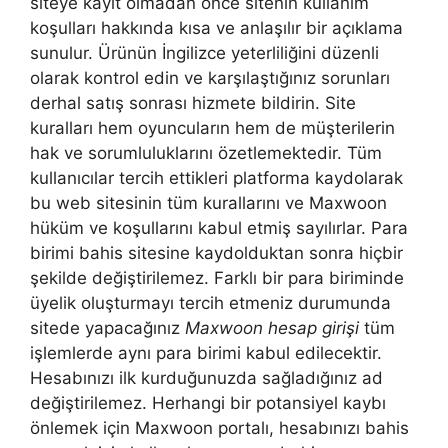
siteye kayıt olmadan önce sitenin kullanım
koşulları hakkında kısa ve anlaşılır bir açıklama
sunulur. Ürünün İngilizce yeterliliğini düzenli
olarak kontrol edin ve karşılaştığınız sorunları
derhal satış sonrası hizmete bildirin. Site
kuralları hem oyuncuların hem de müşterilerin
hak ve sorumluluklarını özetlemektedir. Tüm
kullanıcılar tercih ettikleri platforma kaydolarak
bu web sitesinin tüm kurallarını ve Maxwoon
hüküm ve koşullarını kabul etmiş sayılırlar. Para
birimi bahis sitesine kaydolduktan sonra hiçbir
şekilde değiştirilemez. Farklı bir para biriminde
üyelik oluşturmayı tercih etmeniz durumunda
sitede yapacağınız
Maxwoon hesap girişi
tüm
işlemlerde aynı para birimi kabul edilecektir.
Hesabınızı ilk kurduğunuzda sağladığınız ad
değiştirilemez. Herhangi bir potansiyel kaybı
önlemek için Maxwoon portalı, hesabınızı bahis