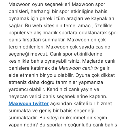
Maxwoon oyun seçenekleri Maxwoon spor
bahisleri, herhangi bir spor etkinliğine bahis
oynamak için gerekli tüm araçları ve kaynakları
sağlar. Bu web sitesinin temel amacı, özellikle
popüler ve alışılmadık sporlara odaklanarak spor
bahis fırsatları sunmaktır. Maxwoon en çok
tercih edilenleri. Maxwoon çok sayıda casino
seçeneği mevcut. Canlı spor etkinliklerine
kesinlikle bahis oynayabilirsiniz. Maçlarda canlı
bahislere katılmak da
Maxwoon canlı tv
gelir
elde etmenin bir yolu olabilir. Oyuna çok dikkat
etmeniz daha doğru tahminler yapmanıza
yardımcı olabilir. Kendinizi canlı yayın ve
heyecan verici bahis seçeneklerine kaptırın.
Maxwoon twitter
açısından kaliteli bir hizmet
sunmakta ve geniş bir bahis seçeneği
sunmaktadır. Bu siteyi mükemmel bir seçim
yapan nedir? Bu sporların çoğunluğu canlı bahis