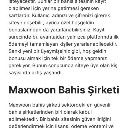
isteyecektir. Bunlar bir bahis sitesinin kayıt
olabilmesi için yerine getirmesi gereken
şartlardır. Kullanıcı adınızı ve şifrenizi girerek
siteye erişebilir, ayrıca özel hoşgeldin
bonuslarından da yararlanabilirsiniz. Kayıt
sürecinde bu avantajdan yalnızca platformda ilk
ödemeyi tamamlayan kişiler yararlanabilecektir.
Sanki yeni bir üyeymişsiniz gibi, hoş geldin
bonusu almak için tek bir ödeme yapmanız
gerekiyor. Bunun sonucunda siteye üye olan kişi
sayısında artış yaşandı.
Maxwoon Bahis Şirketi
Maxwoon bahis şirketi sektördeki en güvenli
bahis şirketlerinden biri olarak kabul
edilmektedir. Bir bahis sitesinin güvenilirliğini
değerlendirmek için lisans, ödeme yöntemi ve