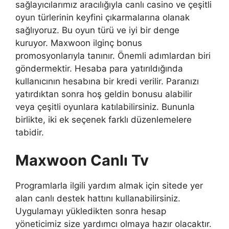
sağlayıcılarımız aracılığıyla canlı casino ve çeşitli
oyun türlerinin keyfini çıkarmalarına olanak
sağlıyoruz. Bu oyun türü ve iyi bir denge
kuruyor. Maxwoon ilginç bonus
promosyonlarıyla tanınır. Önemli adımlardan biri
göndermektir. Hesaba para yatırıldığında
kullanıcının hesabına bir kredi verilir. Paranızı
yatırdıktan sonra hoş geldin bonusu alabilir
veya çeşitli oyunlara katılabilirsiniz. Bununla
birlikte, iki ek seçenek farklı düzenlemelere
tabidir.
Maxwoon Canlı Tv
Programlarla ilgili yardım almak için sitede yer
alan canlı destek hattını kullanabilirsiniz.
Uygulamayı yükledikten sonra hesap
yöneticimiz size yardımcı olmaya hazır olacaktır.