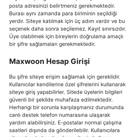
posta adresinizi belirtmeniz gerekmektedir.
Burası aynı zamanda para biriminin seçildiği
yerdir. Siteye katılmak için üç adım vardır ve bu
seçenek daha sonra seçilemez. Kayıt sınırsızdır.
Üye olabilmek için bireylerin doğrulama amaçlı
bir şifre sağlamaları gerekmektedir.
Maxwoon Hesap Girişi
Bu şifre siteye erişim sağlamak için gereklidir.
Kullanıcılar kendilerine özel şifrelerini kullanarak
siteye giriş yapabilirler. Sitede üyelerin bilgileri
güvenli bir şekilde muhafaza edilmektedir.
Herhangi bir sorunla karşılaşmanız durumunda
canlı destek telefon numarasına ulaşarak
yardım alabilirsiniz. E-postalar normal çalışma
saatleri dışında da gönderilebilir. Kullanıcılara