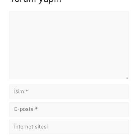
Yorum
İsim
E-
posta
İnternet
sitesi