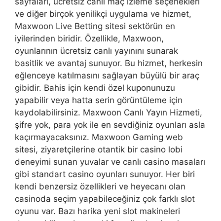
sayfaları, ücretsiz canlı maç izleme seçenekleri
ve diğer birçok yenilikçi uygulama ve hizmet,
Maxwoon Live Betting sitesi sektörün en
iyilerinden biridir. Özellikle, Maxwoon,
oyunlarının ücretsiz canlı yayınını sunarak
basitlik ve avantaj sunuyor. Bu hizmet, herkesin
eğlenceye katılmasını sağlayan büyülü bir araç
gibidir. Bahis için kendi özel kuponunuzu
yapabilir veya hatta serin görüntüleme için
kaydolabilirsiniz. Maxwoon Canlı Yayın Hizmeti,
şifre yok, para yok ile en sevdiğiniz oyunları asla
kaçırmayacaksınız. Maxwoon Gaming web
sitesi, ziyaretçilerine otantik bir casino lobi
deneyimi sunan yuvalar ve canlı casino masaları
gibi standart casino oyunları sunuyor. Her biri
kendi benzersiz özellikleri ve heyecanı olan
casinoda seçim yapabileceğiniz çok farklı slot
oyunu var. Bazı harika yeni slot makineleri