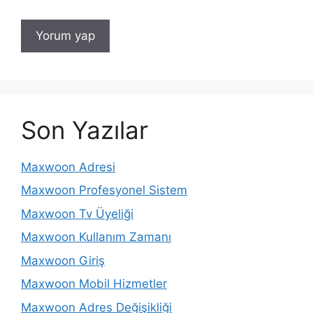
Son Yazılar
Maxwoon Adresi
Maxwoon Profesyonel Sistem
Maxwoon Tv Üyeliği
Maxwoon Kullanım Zamanı
Maxwoon Giriş
Maxwoon Mobil Hizmetler
Maxwoon Adres Değişikliği