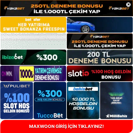
×
MAXWOON GİRİŞ İÇİN TIKLAYINIZ!