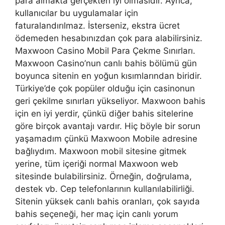
para almakta gerçekten iyi olmasıdır. Ayrıca,
kullanıcılar bu uygulamalar için
faturalandırılmaz. İsterseniz, ekstra ücret
ödemeden hesabınızdan çok para alabilirsiniz.
Maxwoon Casino Mobil Para Çekme Sınırları.
Maxwoon Casino’nun canlı bahis bölümü gün
boyunca sitenin en yoğun kısımlarından biridir.
Türkiye’de çok popüler olduğu için casinonun
geri çekilme sınırları yükseliyor. Maxwoon bahis
için en iyi yerdir, çünkü diğer bahis sitelerine
göre birçok avantajı vardır. Hiç böyle bir sorun
yaşamadım çünkü Maxwoon Mobile adresine
bağlıydım. Maxwoon mobil sitesine gitmek
yerine, tüm içeriği normal Maxwoon web
sitesinde bulabilirsiniz. Örneğin, doğrulama,
destek vb. Cep telefonlarının kullanılabilirliği.
Sitenin yüksek canlı bahis oranları, çok sayıda
bahis seçeneği, her maç için canlı yorum