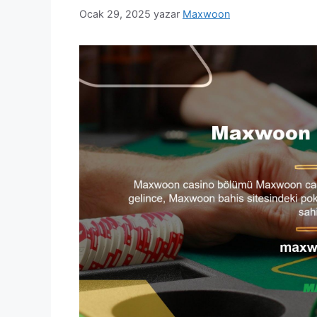
Ocak 29, 2025
yazar
Maxwoon