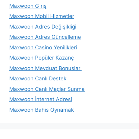
Maxwoon Giriş
Maxwoon Mobil Hizmetler
Maxwoon Adres Değişikliği
Maxwoon Adres Güncelleme
Maxwoon Casino Yenilikleri
Maxwoon Popüler Kazanç
Maxwoon Mevduat Bonusları
Maxwoon Canlı Destek
Maxwoon Canlı Maçlar Sunma
Maxwoon İnternet Adresi
Maxwoon Bahis Oynamak