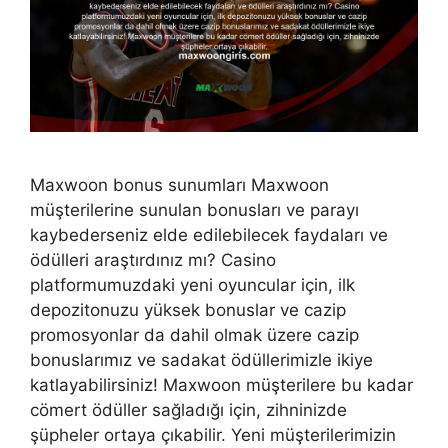
Maxwoon bonus sunumları Maxwoon
müşterilerine sunulan bonusları ve parayı
kaybederseniz elde edilebilecek faydaları ve
ödülleri araştırdınız mı? Casino
platformumuzdaki yeni oyuncular için, ilk
depozitonuzu yüksek bonuslar ve cazip
promosyonlar da dahil olmak üzere cazip
bonuslarımız ve sadakat ödüllerimizle ikiye
katlayabilirsiniz! Maxwoon müşterilere bu kadar
cömert ödüller sağladığı için, zihninizde
şüpheler ortaya çıkabilir. Yeni müşterilerimizin