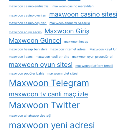
maxwoon casino endüstrisi
maxwoon casino meraklıları
maxwoon casino sitesi
maxwoon casino oyunları
maxwoon casino çeşitleri
maxwoon endüstri başarısı
Maxwoon Giriş
maxwoon en i̇yi seçim
Maxwoon Güncel
maxwoon hesap
maxwoon hesap bahisleri
maxwoon i̇nternet adresi
Maxwoon Kayıt Url
maxwoon lisans
maxwoon nasil bir site
maxwoon oyun prosedürleri
maxwoon oyun sitesi
maxwoon platform temeli
maxwoon popüler bahis
maxwoon rulet sitesi
Maxwoon Telegram
maxwoon tv canli maç izle
Maxwoon Twitter
maxwoon whatsapp desteği
maxwoon yeni adresi