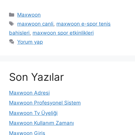
Kategoriler
Maxwoon
Etiketler
maxwoon canli
,
maxwoon e-spor tenis
bahisleri
,
maxwoon spor etkinlikleri
Yorum yap
Son Yazılar
Maxwoon Adresi
Maxwoon Profesyonel Sistem
Maxwoon Tv Üyeliği
Maxwoon Kullanım Zamanı
Maxwoon Giriş