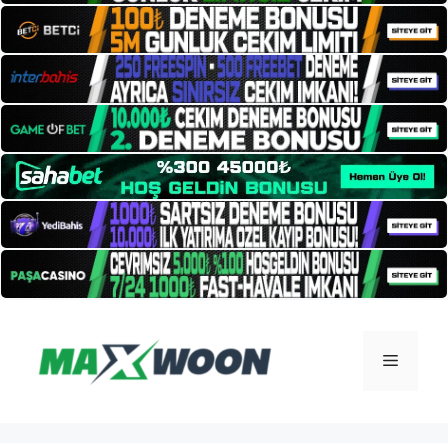
İçeriğe
atla
Menü