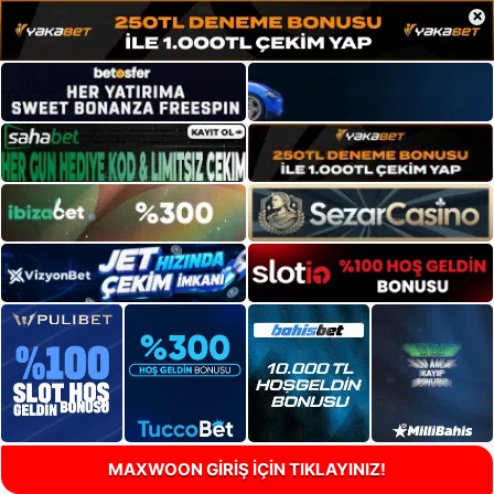
×
MAXWOON GİRİŞ İÇİN TIKLAYINIZ!