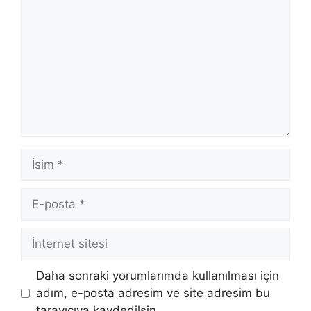
İsim
E-
posta
İnternet
sitesi
Daha sonraki yorumlarımda kullanılması için
adım, e-posta adresim ve site adresim bu
tarayıcıya kaydedilsin.