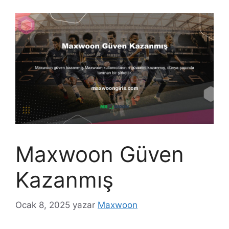
Maxwoon Güven
Kazanmış
Ocak 8, 2025
yazar
Maxwoon