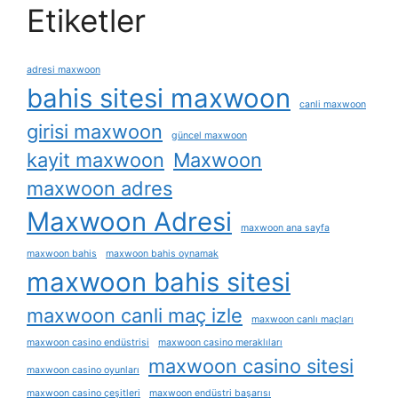
Etiketler
adresi maxwoon
bahis sitesi maxwoon
canli maxwoon
girisi maxwoon
güncel maxwoon
kayit maxwoon
Maxwoon
maxwoon adres
Maxwoon Adresi
maxwoon ana sayfa
maxwoon bahis
maxwoon bahis oynamak
maxwoon bahis sitesi
maxwoon canli maç izle
maxwoon canlı maçları
maxwoon casino endüstrisi
maxwoon casino meraklıları
maxwoon casino sitesi
maxwoon casino oyunları
maxwoon casino çeşitleri
maxwoon endüstri başarısı