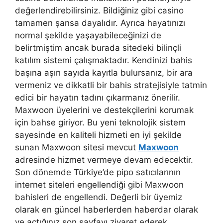
değerlendirebilirsiniz. Bildiğiniz gibi casino
tamamen şansa dayalıdır. Ayrıca hayatınızı
normal şekilde yaşayabileceğinizi de
belirtmiştim ancak burada sitedeki bilinçli
katılım sistemi çalışmaktadır. Kendinizi bahis
başına aşırı sayıda kayıtla bulursanız, bir ara
vermeniz ve dikkatli bir bahis stratejisiyle tatmin
edici bir hayatın tadını çıkarmanız önerilir.
Maxwoon üyelerini ve destekçilerini korumak
için bahse giriyor. Bu yeni teknolojik sistem
sayesinde en kaliteli hizmeti en iyi şekilde
sunan Maxwoon sitesi mevcut
Maxwoon
adresinde hizmet vermeye devam edecektir.
Son dönemde Türkiye’de pipo satıcılarının
internet siteleri engellendiği gibi Maxwoon
bahisleri de engellendi. Değerli bir üyemiz
olarak en güncel haberlerden haberdar olarak
ve açtığınız son sayfayı ziyaret ederek