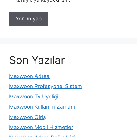
Son Yazılar
Maxwoon Adresi
Maxwoon Profesyonel Sistem
Maxwoon Tv Üyeliği
Maxwoon Kullanım Zamanı
Maxwoon Giriş
Maxwoon Mobil Hizmetler