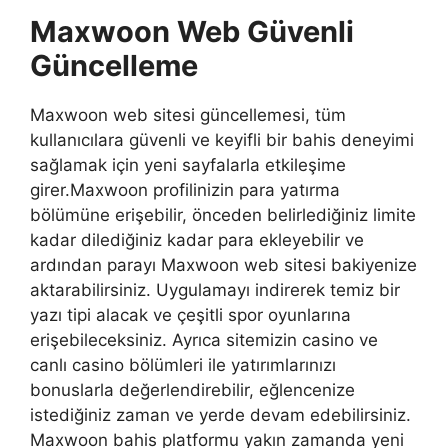
Maxwoon Web Güvenli
Güncelleme
Maxwoon web sitesi güncellemesi, tüm
kullanıcılara güvenli ve keyifli bir bahis deneyimi
sağlamak için yeni sayfalarla etkileşime
girer.Maxwoon profilinizin para yatırma
bölümüne erişebilir, önceden belirlediğiniz limite
kadar dilediğiniz kadar para ekleyebilir ve
ardından parayı Maxwoon web sitesi bakiyenize
aktarabilirsiniz. Uygulamayı indirerek temiz bir
yazı tipi alacak ve çeşitli spor oyunlarına
erişebileceksiniz. Ayrıca sitemizin casino ve
canlı casino bölümleri ile yatırımlarınızı
bonuslarla değerlendirebilir, eğlencenize
istediğiniz zaman ve yerde devam edebilirsiniz.
Maxwoon bahis platformu yakın zamanda yeni