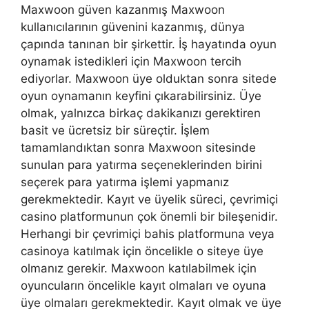
Maxwoon güven kazanmış Maxwoon
kullanıcılarının güvenini kazanmış, dünya
çapında tanınan bir şirkettir. İş hayatında oyun
oynamak istedikleri için Maxwoon tercih
ediyorlar. Maxwoon üye olduktan sonra sitede
oyun oynamanın keyfini çıkarabilirsiniz. Üye
olmak, yalnızca birkaç dakikanızı gerektiren
basit ve ücretsiz bir süreçtir. İşlem
tamamlandıktan sonra Maxwoon sitesinde
sunulan para yatırma seçeneklerinden birini
seçerek para yatırma işlemi yapmanız
gerekmektedir. Kayıt ve üyelik süreci, çevrimiçi
casino platformunun çok önemli bir bileşenidir.
Herhangi bir çevrimiçi bahis platformuna veya
casinoya katılmak için öncelikle o siteye üye
olmanız gerekir. Maxwoon katılabilmek için
oyuncuların öncelikle kayıt olmaları ve oyuna
üye olmaları gerekmektedir. Kayıt olmak ve üye