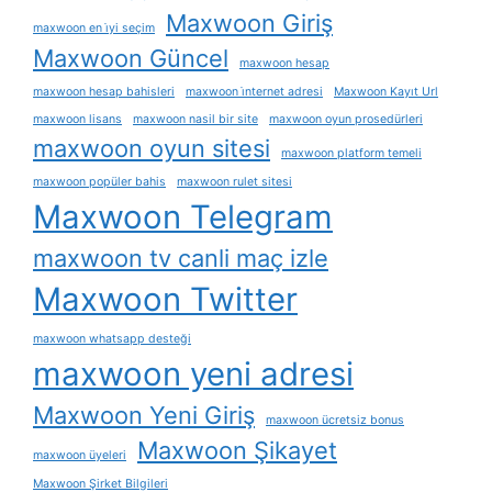
Maxwoon Giriş
maxwoon en i̇yi seçim
Maxwoon Güncel
maxwoon hesap
maxwoon hesap bahisleri
maxwoon i̇nternet adresi
Maxwoon Kayıt Url
maxwoon lisans
maxwoon nasil bir site
maxwoon oyun prosedürleri
maxwoon oyun sitesi
maxwoon platform temeli
maxwoon popüler bahis
maxwoon rulet sitesi
Maxwoon Telegram
maxwoon tv canli maç izle
Maxwoon Twitter
maxwoon whatsapp desteği
maxwoon yeni adresi
Maxwoon Yeni Giriş
maxwoon ücretsiz bonus
Maxwoon Şikayet
maxwoon üyeleri
Maxwoon Şirket Bilgileri