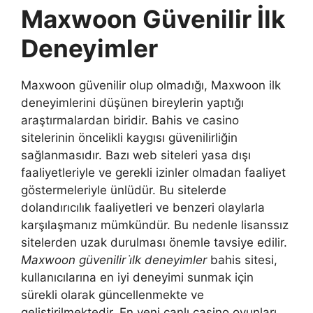
Maxwoon Güvenilir İlk
Deneyimler
Maxwoon güvenilir olup olmadığı, Maxwoon ilk
deneyimlerini düşünen bireylerin yaptığı
araştırmalardan biridir. Bahis ve casino
sitelerinin öncelikli kaygısı güvenilirliğin
sağlanmasıdır. Bazı web siteleri yasa dışı
faaliyetleriyle ve gerekli izinler olmadan faaliyet
göstermeleriyle ünlüdür. Bu sitelerde
dolandırıcılık faaliyetleri ve benzeri olaylarla
karşılaşmanız mümkündür. Bu nedenle lisanssız
sitelerden uzak durulması önemle tavsiye edilir.
Maxwoon güvenilir i̇lk deneyimler
bahis sitesi,
kullanıcılarına en iyi deneyimi sunmak için
sürekli olarak güncellenmekte ve
geliştirilmektedir. En yeni canlı casino oyunları,