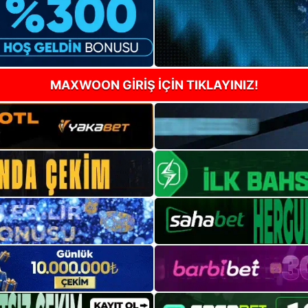
MAXWOON GİRİŞ İÇİN TIKLAYINIZ!