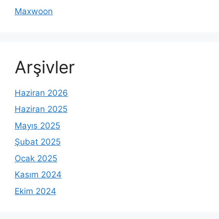
Maxwoon
Arşivler
Haziran 2026
Haziran 2025
Mayıs 2025
Şubat 2025
Ocak 2025
Kasım 2024
Ekim 2024