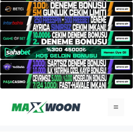
İçeriğe
atla
Menü