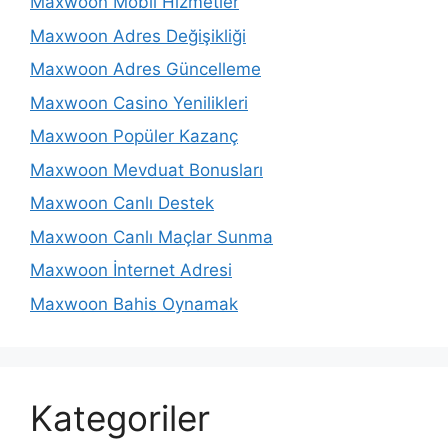
Maxwoon Mobil Hizmetler
Maxwoon Adres Değişikliği
Maxwoon Adres Güncelleme
Maxwoon Casino Yenilikleri
Maxwoon Popüler Kazanç
Maxwoon Mevduat Bonusları
Maxwoon Canlı Destek
Maxwoon Canlı Maçlar Sunma
Maxwoon İnternet Adresi
Maxwoon Bahis Oynamak
Kategoriler