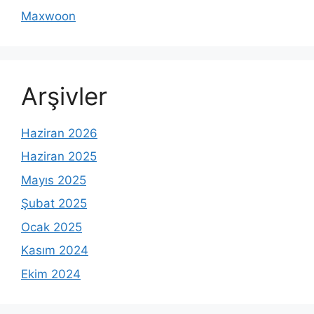
Maxwoon
Arşivler
Haziran 2026
Haziran 2025
Mayıs 2025
Şubat 2025
Ocak 2025
Kasım 2024
Ekim 2024