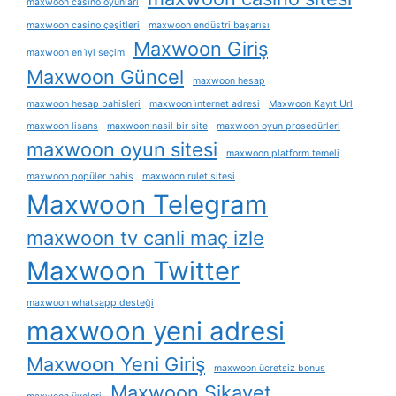
maxwoon casino oyunları
maxwoon casino çeşitleri
maxwoon endüstri başarısı
Maxwoon Giriş
maxwoon en i̇yi seçim
Maxwoon Güncel
maxwoon hesap
maxwoon hesap bahisleri
maxwoon i̇nternet adresi
Maxwoon Kayıt Url
maxwoon lisans
maxwoon nasil bir site
maxwoon oyun prosedürleri
maxwoon oyun sitesi
maxwoon platform temeli
maxwoon popüler bahis
maxwoon rulet sitesi
Maxwoon Telegram
maxwoon tv canli maç izle
Maxwoon Twitter
maxwoon whatsapp desteği
maxwoon yeni adresi
Maxwoon Yeni Giriş
maxwoon ücretsiz bonus
Maxwoon Şikayet