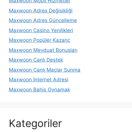
Maxwoon Mobil Hizmetler
Maxwoon Adres Değişikliği
Maxwoon Adres Güncelleme
Maxwoon Casino Yenilikleri
Maxwoon Popüler Kazanç
Maxwoon Mevduat Bonusları
Maxwoon Canlı Destek
Maxwoon Canlı Maçlar Sunma
Maxwoon İnternet Adresi
Maxwoon Bahis Oynamak
Kategoriler